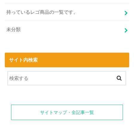
持っているレゴ商品の一覧です。
未分類
サイト内検索
サイトマップ・全記事一覧