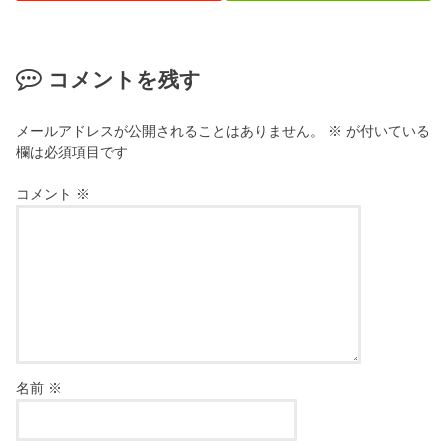
コメントを残す
メールアドレスが公開されることはありません。
※
が付いている
欄は必須項目です
コメント
※
名前
※