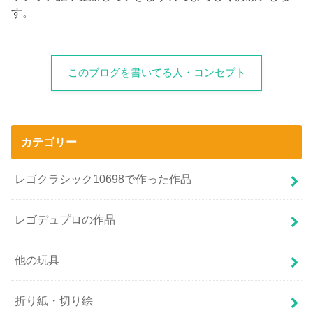
す。
このブログを書いてる人・コンセプト
カテゴリー
レゴクラシック10698で作った作品
レゴデュプロの作品
他の玩具
折り紙・切り絵