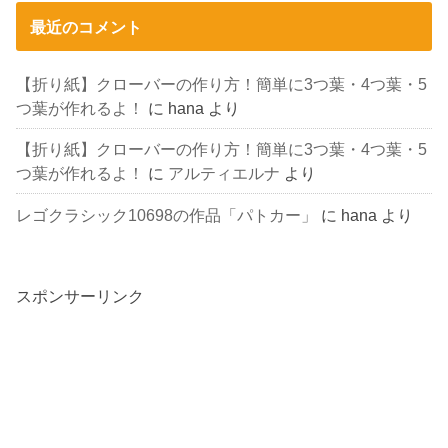
最近のコメント
【折り紙】クローバーの作り方！簡単に3つ葉・4つ葉・5
つ葉が作れるよ！
に
hana
より
【折り紙】クローバーの作り方！簡単に3つ葉・4つ葉・5
つ葉が作れるよ！
に
アルティエルナ
より
レゴクラシック10698の作品「パトカー」
に
hana
より
スポンサーリンク