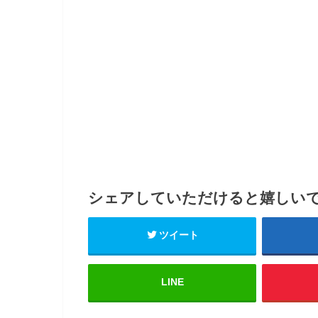
シェアしていただけると嬉しい
ツイート
LINE