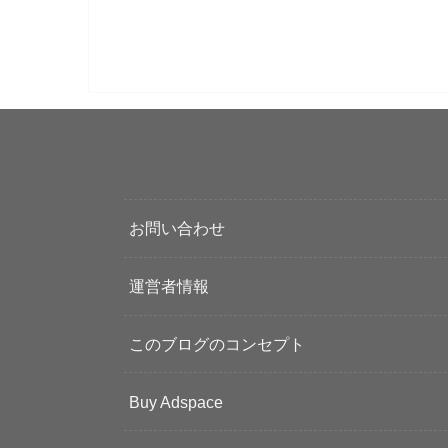
お問い合わせ
運営者情報
このブログのコンセプト
Buy Adspace