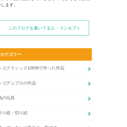
いします。
このブログを書いてる人・コンセプト
カテゴリー
レゴクラシック10698で作った作品
レゴデュプロの作品
他の玩具
折り紙・切り絵