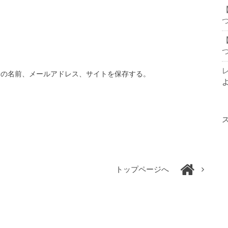
分の名前、メールアドレス、サイトを保存する。
トップページへ