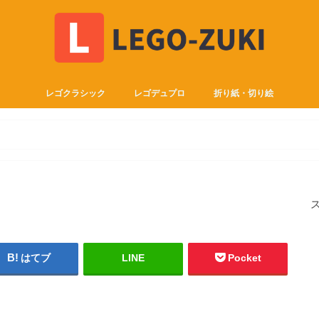
レゴクラシック
レゴデュプロ
折り紙・切り絵
はてブ
LINE
Pocket