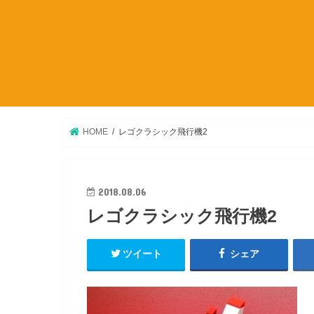
HOME
レゴクラシック飛行機2
2018.08.06
レゴクラシック飛行機2
ツイート
シェア