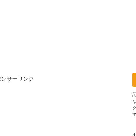
ポンサーリンク
す