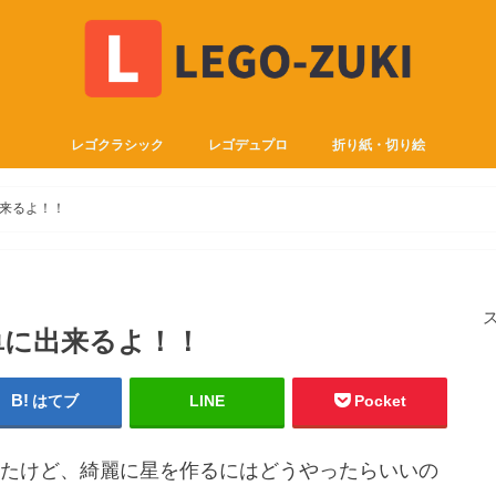
レゴクラシック
レゴデュプロ
折り紙・切り絵
来るよ！！
単に出来るよ！！
はてブ
LINE
Pocket
たけど、綺麗に星を作るにはどうやったらいいの