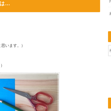
は…
ると思います。）
。）