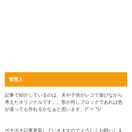
管理人
記事で紹介しているのは、夫や子供がレゴで遊びながら
考えたオリジナルです。。形が同じブロックであれば色
が違っても作れるかなぁと思います。(*´ー`*)ﾉ
ボチボチ記事更新していきますのでよろしくお願いしま