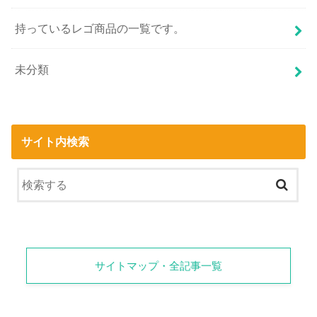
持っているレゴ商品の一覧です。
未分類
サイト内検索
サイトマップ・全記事一覧