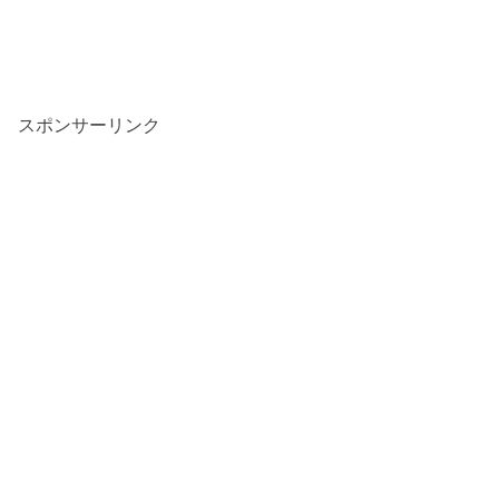
スポンサーリンク