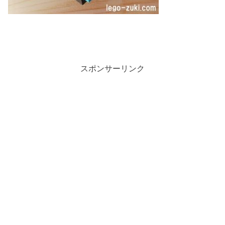
スポンサーリンク