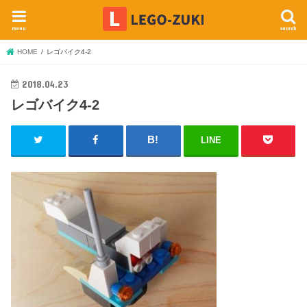
menu
search
HOME
レゴバイク4-2
2018.04.23
レゴバイク4-2
LINE