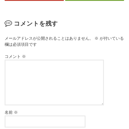
コメントを残す
メールアドレスが公開されることはありません。
※
が付いている
欄は必須項目です
コメント
※
名前
※