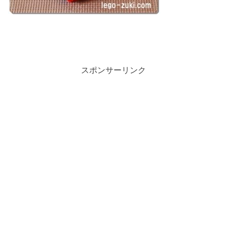
スポンサーリンク