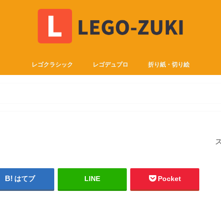
レゴクラシック
レゴデュプロ
折り紙・切り絵
はてブ
LINE
Pocket