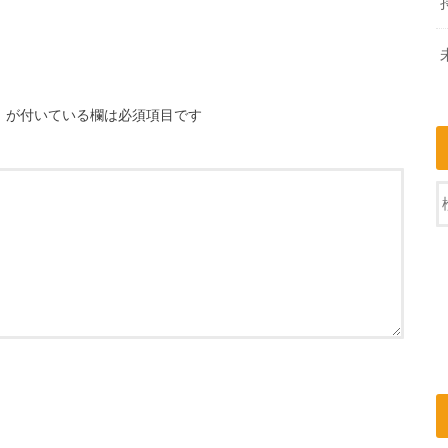
※
が付いている欄は必須項目です