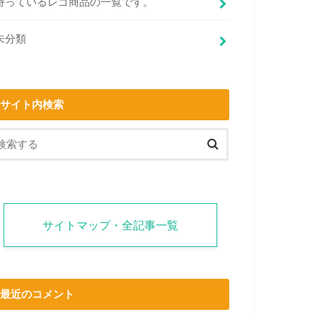
持っているレゴ商品の一覧です。
未分類
サイト内検索
サイトマップ・全記事一覧
最近のコメント