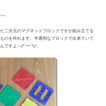
か…
た二次元のマグネットブロックですが組み立てる
ものを作れます。半透明なブロックで出来ていて
すよ～(*´ー`*)ﾉ。