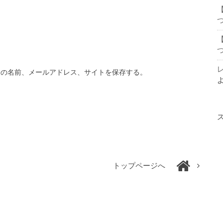
分の名前、メールアドレス、サイトを保存する。
トップページへ