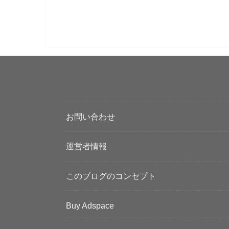
お問い合わせ
運営者情報
このブログのコンセプト
Buy Adspace