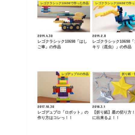
レゴクラシック10698で作った作品
レゴクラシック10698で作
2019.4.30
2019.2.8
レゴクラシック10698「はし
レゴクラシック10698
ご車」の作品
キリ（昆虫）」の作品
レゴデュプロの作品
折り紙・
2017.10.30
2018.3.1
レゴデュプロ「ロボット」の
【折り紙】星の切り方
作り方はコレっ！！
に出来るよ！！